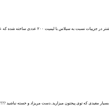
 با لیمیت ٢٠٠ عددی ساخته شده که عملا ماکت سیلاس رو کنار زد
ار مفیدی که توی پیجتون میزارید..دست مریزاد و خسته نباشید ????