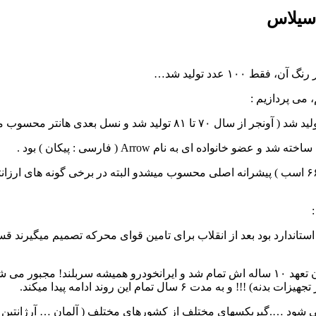
 سیلاس
۱۰۰ عدد تولید شد…
، می پردازیم :
اده ای به نام Arrow ( فارسی : پیکان ) بود .
ا” استاندارد بود بعد از انقلاب برای تامین قوای محرکه تصمیم میگیرند قس
۶ سال تمام این روند ادامه پیدا میکند.
تور اونجر ۱۶۰۰ تقریبا” ساخت داخل می شود ….گیربکسهای مختلف از کشورهای مختلف ( آل