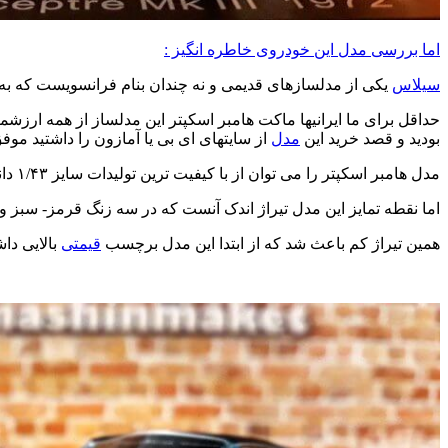
اما بررسی مدل این خودروی خاطره انگیز :
سیلاس
یکی از مدلسازهای قدیمی و نه چندان بنام فرانسویست که به ت
حداقل برای ما ایرانیها ماکت هامبر اسکپتر این مدلساز از همه ارزش
بودید و قصد خرید این
مدل
از سایتهای ای بی یا آمازون را داشتید مو
مدل هامبر اسکپتر را می توان از با کیفیت ترین تولیدات سایز ۱/۴۳ دانست که آنرا از لحاظ کیفی در رده
اما نقطه تمایز این مدل تیراژ اندک آنست که در سه زنگ قرمز- سبز و آبی و از هر رنگ فقط ۱۰۰ عدد تولید ش
همین تیراژ کم باعث شد که از ابتدا این مدل برچسب
قیمتی
بالایی داشته باشد . یعنی ۹۰ یورو در ابتدای 