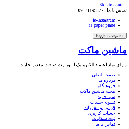
Skip to content
تماس با ما :
09171195877
fa-instagram
fa-paper-plane
Toggle navigation
ماشین ماکت
دارای نماد اعتماد الکترونیک از وزارت صنعت معدن تجارت
صفحه اصلی
درباره ما
فروشگاه
مجله ماشین ماکت
سبد خرید
تسویه حساب
قوانین و مقررات
حساب کاربری
ثبت شکایات
تماس با ما