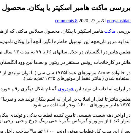
بررسی ماکت هامبر اسکپتر یا پیکان. محصول
pooyanshiati
اکتبر 27, 2020
8 comments
بررسی
ماکت
هامبر اسکپتر یا پیکان. محصول سیلاس ماکتی که از هر رنگ آن، فقط 
ابتدا به مرور تاریخچه این اتومبیل خاطره انگیز، آنچه آنرا پیکان نامیدیم
هیلمن هانتر در انگلستان در خلال سالهای ۶۶ تا ۷۹ به مدت ۱۳ سال تولید شد ( آونجر از سال ۷۰ تا ۸۱ تولید شد و نسل بعدی هانتر محسوب میشود )
هانتر در کارخانجات روتس مستقر در ریتون و بعدها لین وود انگلستان ساخته شد و عضو خانو
استفاده شدن ( هانتر فقط از موتورهای ۱۷۲۵ تغذیه شد ).
در ایران، اما داستان تولید این
خودروی
گمنام شکل دیگری رقم خورد :
هیلمن هانتر تا قبل از انقلاب در ایران به اسم پیکان تولید شد و تقریب
۱۷۲۵ هانتر موتورهای ۱۶۰۰ آونجر استفاده می شود.
سوار کند. ( از موتور و گیربکس بگیر تا حتی رینگ چرخ و حتی برخی از تجهیزات بدنه) !!! و به مدت 
بعد از این مدت کل قطعات مو