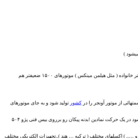
در خانواده Arrow موتورهای عمدتا۱۷۲۵ سی سی ( با توان تولیدی از ۶۶ اسب ) پیشرانه اصلی محسوب میشدو البته در برخی گونه های ارزانتر خانواده ( مثل هیلمن مینکس ) موتورهای ۱۵۰۰ ضعیفتر هم
متهائی از موتور آونجر را در
کشور
تولید شود و به جای موتورهای
در اواخر دهه شصت شمسی تامین کننده قطعات یدکی و تولیدی پیکان تعهد ۱۰ ساله اش تمام شد و ایرانخودرو همیشه سربلند! مجبور می شود در یک حرکت نمادین !بدنه پیکان رو برروی بیس فنی پژو ۵۰۴
مان … آرژانتین و ….. ) اکسلهای مختلف ( ترکیه … هند )..تجهیزات الکتریکی مختلف