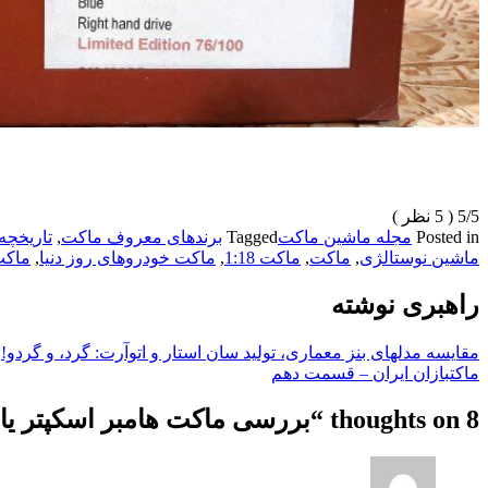
5/5
( 5 نظر )
Posted in
مجله ماشین ماکت
Tagged
برندهای معروف ماکت
,
تاریخچه
ماشین نوستالژی
,
ماکت
,
ماکت 1:18
,
ماکت خودروهای روز دنیا
,
ماکت
راهبری نوشته
مقایسه مدلهای بنز معماری، تولید سان استار و اتوآرت: گرد، و گردو!
ماکتبازان ایران – قسمت دهم
8 thoughts on “
بررسی ماکت هامبر اسکپتر یا