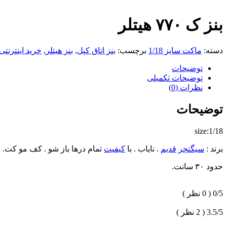
بنز ک ۷۷۰ هیتلر
دسته:
ماکت سایز 1/18
برچسب:
بنز اتاق کپل
,
بنز هیتلر
,
خرید اینترنت
توضیحات
توضیحات تکمیلی
نظرات (0)
توضیحات
size:1/18
برند :
سیگنچر
قدیم
. نایاب . با
کیفیت
تمام درها باز شو . کف مو کت.
حدود ۳۰ سانت.
0/5
( 0 نظر )
3.5/5
( 2 نظر )