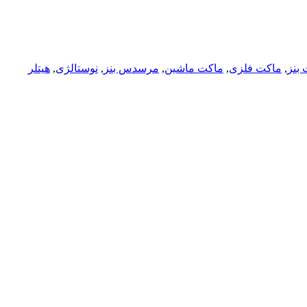
بنز
,
ماکت فلزی
,
ماکت ماشین
,
مرسدس بنز
,
نوستالژی
,
هیتلر