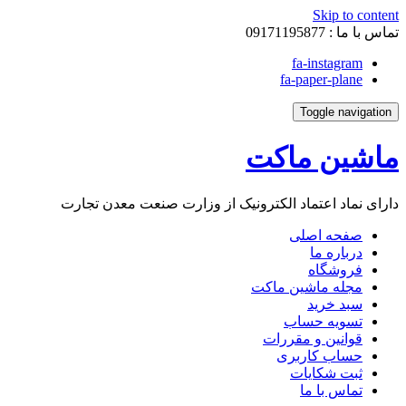
Skip to content
تماس با ما :
09171195877
fa-instagram
fa-paper-plane
Toggle navigation
ماشین ماکت
دارای نماد اعتماد الکترونیک از وزارت صنعت معدن تجارت
صفحه اصلی
درباره ما
فروشگاه
مجله ماشین ماکت
سبد خرید
تسویه حساب
قوانین و مقررات
حساب کاربری
ثبت شکایات
تماس با ما