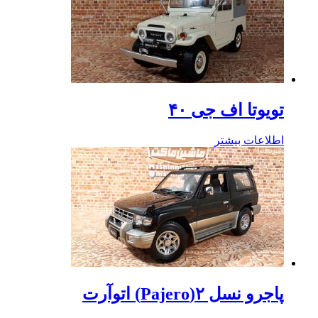
تویوتا اف جی ۴۰
اطلاعات بیشتر
پاجرو نسل ۲(Pajero) اتوآرت