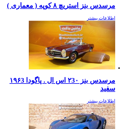
مرسدس بنز استریچ ۸ کوپه ( معماری )
اطلاعات بیشتر
مرسدس بنز ۲3۰ اس ال . پاگودا ۱۹۶3
سفید
اطلاعات بیشتر