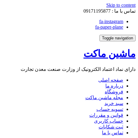
Skip to content
تماس با ما :
09171195877
fa-instagram
fa-paper-plane
Toggle navigation
ماشین ماکت
دارای نماد اعتماد الکترونیک از وزارت صنعت معدن تجارت
صفحه اصلی
درباره ما
فروشگاه
مجله ماشین ماکت
سبد خرید
تسویه حساب
قوانین و مقررات
حساب کاربری
ثبت شکایات
تماس با ما