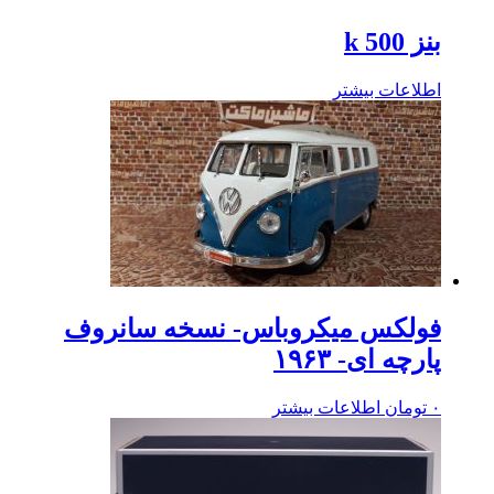
بنز k 500
اطلاعات بیشتر
فولکس میکروباس- نسخه سانروف
پارچه ای- ۱۹۶۳
۰
تومان
اطلاعات بیشتر