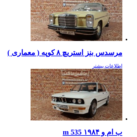
مرسدس بنز استریچ ۸ کوپه ( معماری )
اطلاعات بیشتر
ب ام و m 535 ۱۹۸۴