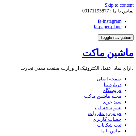
Skip to content
تماس با ما :
09171195877
fa-instagram
fa-paper-plane
Toggle navigation
ماشین ماکت
دارای نماد اعتماد الکترونیک از وزارت صنعت معدن تجارت
صفحه اصلی
درباره ما
فروشگاه
مجله ماشین ماکت
سبد خرید
تسویه حساب
قوانین و مقررات
حساب کاربری
ثبت شکایات
تماس با ما