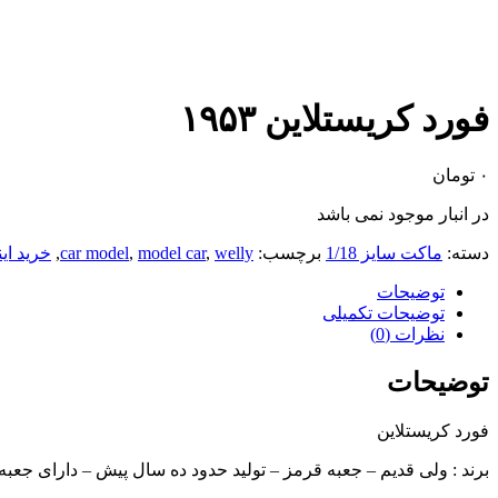
فورد کریستلاین ۱۹۵۳
۰
تومان
در انبار موجود نمی باشد
دسته:
ماکت سایز 1/18
برچسب:
welly
,
model car
,
car model
,
خرید ای
توضیحات
توضیحات تکمیلی
نظرات (0)
توضیحات
فورد کریستلاین
برند : ولی قدیم – جعبه قرمز – تولید حدود ده سال پیش – دارای جعبه 