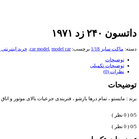
داتسون ۲۴۰ زد ۱۹۷۱
دسته:
ماکت سایز 1/18
برچسب:
model car
,
car model
,
خرید اینترنتی
توضیحات
توضیحات تکمیلی
نظرات (0)
توضیحات
برند : مایستو ، تمام درها بازشو ، فنربندی جزعیات بالای موتور و اتاق
0/5
( 0 نظر )
0/5
( 0 نظر )