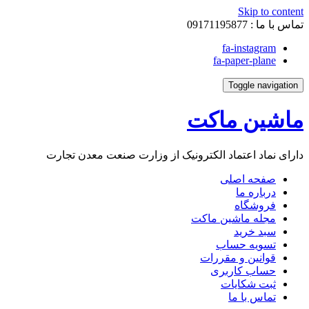
Skip to content
تماس با ما :
09171195877
fa-instagram
fa-paper-plane
Toggle navigation
ماشین ماکت
دارای نماد اعتماد الکترونیک از وزارت صنعت معدن تجارت
صفحه اصلی
درباره ما
فروشگاه
مجله ماشین ماکت
سبد خرید
تسویه حساب
قوانین و مقررات
حساب کاربری
ثبت شکایات
تماس با ما