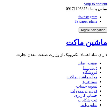
Skip to content
تماس با ما :
09171195877
fa-instagram
fa-paper-plane
Toggle navigation
ماشین ماکت
دارای نماد اعتماد الکترونیک از وزارت صنعت معدن تجارت
صفحه اصلی
درباره ما
فروشگاه
مجله ماشین ماکت
سبد خرید
تسویه حساب
قوانین و مقررات
حساب کاربری
ثبت شکایات
تماس با ما