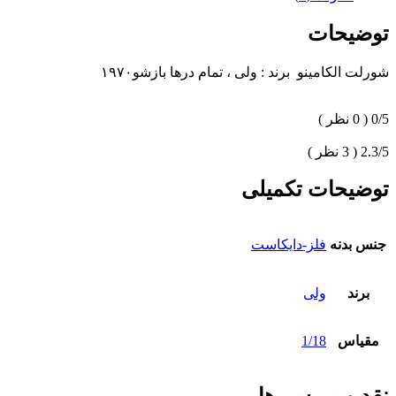
توضیحات
شورلت الکامینو برند : ولی ، تمام درها بازشو۱۹۷۰
0/5
( 0 نظر )
2.3/5
( 3 نظر )
توضیحات تکمیلی
جنس بدنه
فلز-دایکاست
برند
ولی
مقیاس
1/18