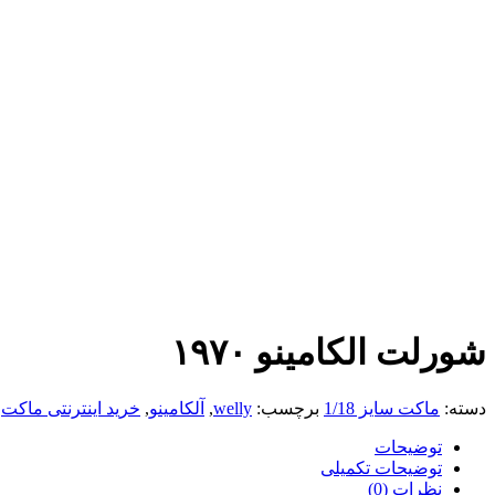
شورلت الکامینو ۱۹۷۰
دسته:
ماکت سایز 1/18
برچسب:
welly
,
آلکامینو
,
خرید اینترنتی ماکت
,
توضیحات
توضیحات تکمیلی
نظرات (0)