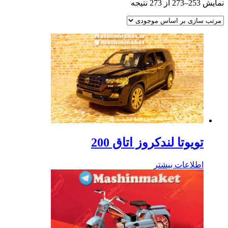
نمایش 253–273 از 273 نتیجه
تویوتا لندکروز اتاق 200
اطلاعات بیشتر