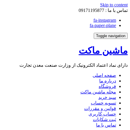
Skip to content
تماس با ما :
09171195877
fa-instagram
fa-paper-plane
Toggle navigation
ماشین ماکت
دارای نماد اعتماد الکترونیک از وزارت صنعت معدن تجارت
صفحه اصلی
درباره ما
فروشگاه
مجله ماشین ماکت
سبد خرید
تسویه حساب
قوانین و مقررات
حساب کاربری
ثبت شکایات
تماس با ما