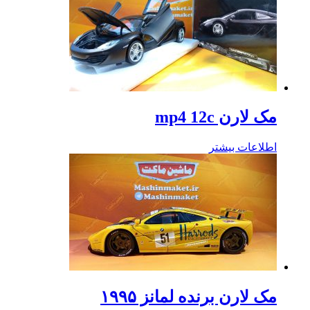
مک لارن mp4 12c
اطلاعات بیشتر
مک لارن برنده لمانز ۱۹۹۵