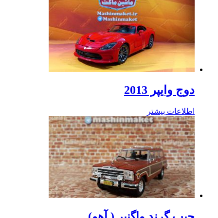
دوج وایپر 2013
اطلاعات بیشتر
جیپ گرند واگنیر ( آهو)