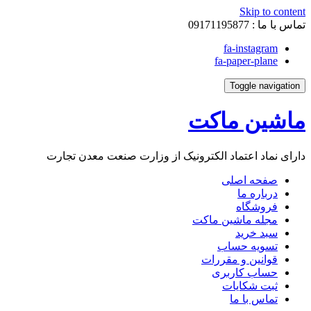
Skip to content
تماس با ما :
09171195877
fa-instagram
fa-paper-plane
Toggle navigation
ماشین ماکت
دارای نماد اعتماد الکترونیک از وزارت صنعت معدن تجارت
صفحه اصلی
درباره ما
فروشگاه
مجله ماشین ماکت
سبد خرید
تسویه حساب
قوانین و مقررات
حساب کاربری
ثبت شکایات
تماس با ما