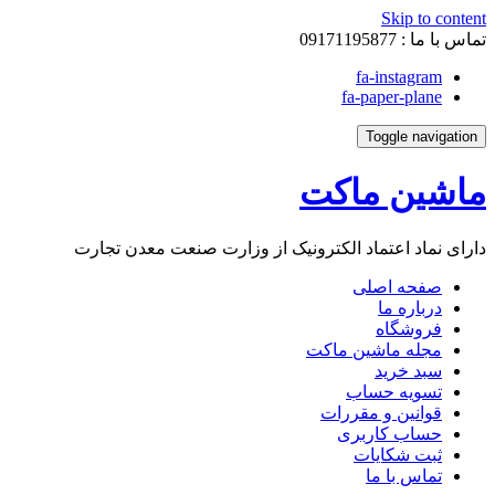
Skip to content
تماس با ما :
09171195877
fa-instagram
fa-paper-plane
Toggle navigation
ماشین ماکت
دارای نماد اعتماد الکترونیک از وزارت صنعت معدن تجارت
صفحه اصلی
درباره ما
فروشگاه
مجله ماشین ماکت
سبد خرید
تسویه حساب
قوانین و مقررات
حساب کاربری
ثبت شکایات
تماس با ما