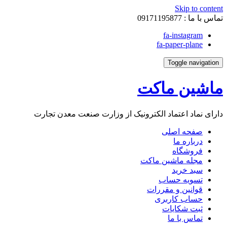
Skip to content
تماس با ما :
09171195877
fa-instagram
fa-paper-plane
Toggle navigation
ماشین ماکت
دارای نماد اعتماد الکترونیک از وزارت صنعت معدن تجارت
صفحه اصلی
درباره ما
فروشگاه
مجله ماشین ماکت
سبد خرید
تسویه حساب
قوانین و مقررات
حساب کاربری
ثبت شکایات
تماس با ما