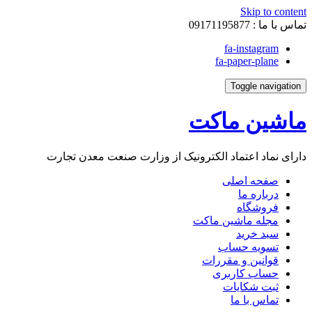
Skip to content
تماس با ما :
09171195877
fa-instagram
fa-paper-plane
Toggle navigation
ماشین ماکت
دارای نماد اعتماد الکترونیک از وزارت صنعت معدن تجارت
صفحه اصلی
درباره ما
فروشگاه
مجله ماشین ماکت
سبد خرید
تسویه حساب
قوانین و مقررات
حساب کاربری
ثبت شکایات
تماس با ما