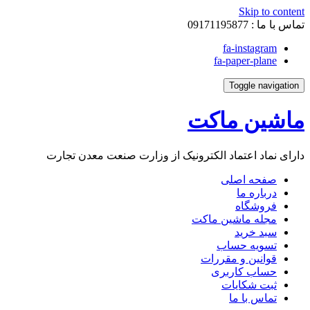
Skip to content
تماس با ما :
09171195877
fa-instagram
fa-paper-plane
Toggle navigation
ماشین ماکت
دارای نماد اعتماد الکترونیک از وزارت صنعت معدن تجارت
صفحه اصلی
درباره ما
فروشگاه
مجله ماشین ماکت
سبد خرید
تسویه حساب
قوانین و مقررات
حساب کاربری
ثبت شکایات
تماس با ما