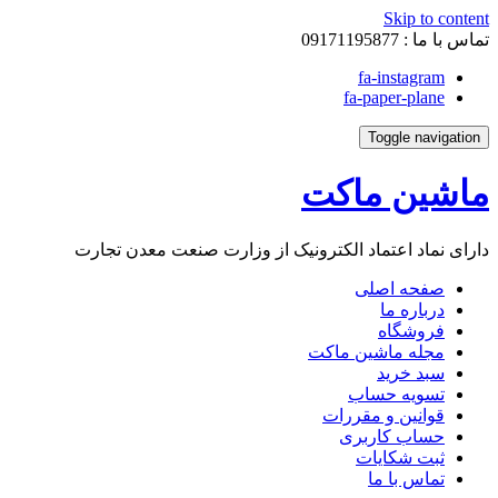
Skip to content
تماس با ما :
09171195877
fa-instagram
fa-paper-plane
Toggle navigation
ماشین ماکت
دارای نماد اعتماد الکترونیک از وزارت صنعت معدن تجارت
صفحه اصلی
درباره ما
فروشگاه
مجله ماشین ماکت
سبد خرید
تسویه حساب
قوانین و مقررات
حساب کاربری
ثبت شکایات
تماس با ما