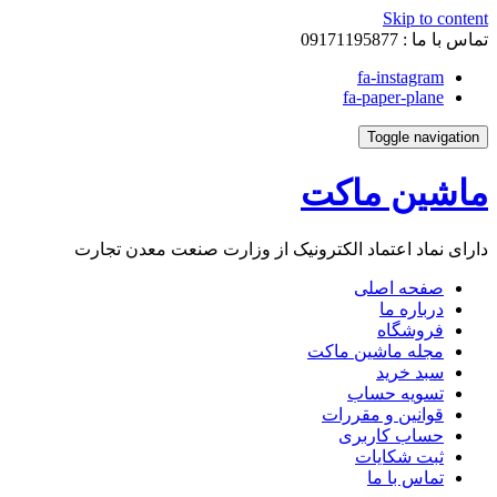
Skip to content
تماس با ما :
09171195877
fa-instagram
fa-paper-plane
Toggle navigation
ماشین ماکت
دارای نماد اعتماد الکترونیک از وزارت صنعت معدن تجارت
صفحه اصلی
درباره ما
فروشگاه
مجله ماشین ماکت
سبد خرید
تسویه حساب
قوانین و مقررات
حساب کاربری
ثبت شکایات
تماس با ما