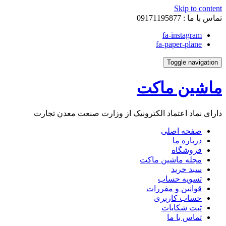
Skip to content
تماس با ما :
09171195877
fa-instagram
fa-paper-plane
Toggle navigation
ماشین ماکت
دارای نماد اعتماد الکترونیک از وزارت صنعت معدن تجارت
صفحه اصلی
درباره ما
فروشگاه
مجله ماشین ماکت
سبد خرید
تسویه حساب
قوانین و مقررات
حساب کاربری
ثبت شکایات
تماس با ما