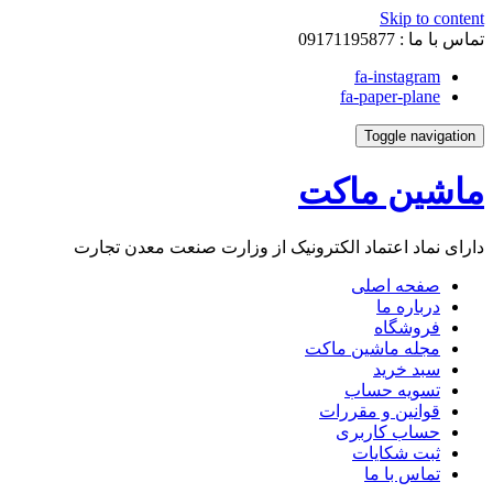
Skip to content
تماس با ما :
09171195877
fa-instagram
fa-paper-plane
Toggle navigation
ماشین ماکت
دارای نماد اعتماد الکترونیک از وزارت صنعت معدن تجارت
صفحه اصلی
درباره ما
فروشگاه
مجله ماشین ماکت
سبد خرید
تسویه حساب
قوانین و مقررات
حساب کاربری
ثبت شکایات
تماس با ما